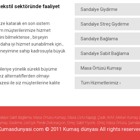
ekstil sektöründe faaliyet
Sandalye Giydirme
mize katarak en son sistem
Sandalye Streç Giydirme
tüm müşterilerimize hizmet
ni bilmektense , birşeyin
Sandalye Bağlama
e daha iyi hizmet sunabilmek için ,
eneyimine sahip kadrosuyla büyük
Sandalye Sabit Bağlama
Masa Örtüsü Kumaşı
leriye yönelik sürekli büyüme
z alternatiflerden olmayı
esi ile siz müşterilerine kalite
Tüm Hizmetlerimiz ›
Sandalye Sabit Bağlama, Masa Örtüsü Kumaşı, Masa Üstü Kapağı, Çadır, AVM ,Mekan Kum
maş Süsleme, Led Işık Perde Dekorasyon, Streç Sabit Fiyonk, Streç Masa Örtüsü, Şamdan
Kumasdunyasi.com © 2011 Kumaş dünyası All rights reserve