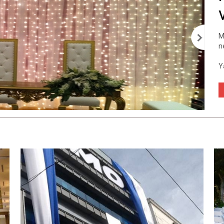
M
n
Y