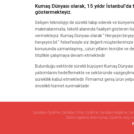
Kumaş Dünyası olarak, 15 yıldır İstanbul'da t
göstermekteyiz.
Gelişen teknolojiyi de sürekli takip ederek ve bünye
makinalarımızla, tekstil alanında faaliyet gösteren 
vermekteyiz. Kumaş Dünyası olarak " Herşeyin birşeyi
herşeyini bil " felsefesiyle siz değerli müşterilerimiz
konusunda uzmanlaşmış , uzun yılların tecrübe ve d
titizlikle çalışmaya devam etmektedir
Bulunduğu sektörde sürekli büyüyen Kumaş Dünyası i
yatırımlarını hedeflemekte ve sektöründe vazgeçilme
süreklilik kabul etmektedir. Firmamız geniş ürün yelpaz
öncelikli hizmet sunmaktadır.
Sandalye Giydirme, Sandalye Streç Giydirme, Sandalye Bağlama, 
Sahne Kaplama, Bina Kumaş Süsleme, Araç Ku