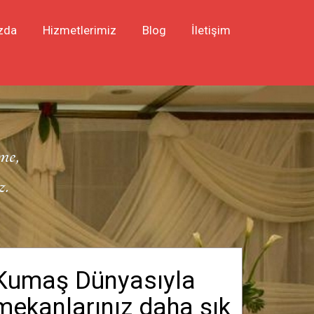
zda
Hizmetlerimiz
Blog
İletişim
me,
z.
Kumaş Dünyasıyla
mekanlarınız daha şık