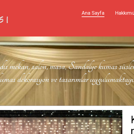
Ana Sayfa
Hakkımı
, dıs mekan, salon, masa, Sandalye kumas süsle
umas dekorasyon ve tasarımlar uygulumaktayı