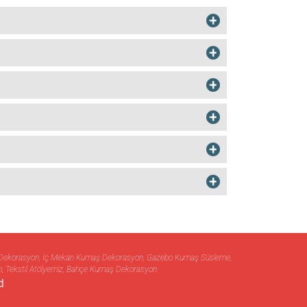
aş Dekorasyon, İç Mekan Kumaş Dekorasyon, Gazebo Kumaş Süsleme,
, Tekstil Atölyemiz, Bahçe Kumaş Dekorasyon
d